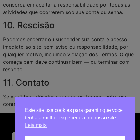
concorda em aceitar a responsabilidade por todas as
atividades que ocorrerem sob sua conta ou senha.
10. Rescisão
Podemos encerrar ou suspender sua conta e acesso
imediato ao site, sem aviso ou responsabilidade, por
qualquer motivo, incluindo violação dos Termos. O que
começa bem deve continuar bem — ou terminar com
respeito.
11. Contato
Se você tiver dúvidas sobre estes Termos, entre em
contato conosco pelo e-mail:
lojalucifer@gmail.com
.
Este site usa cookies para garantir que você
tenha a melhor experiencia no nosso site.
Leia mais
0